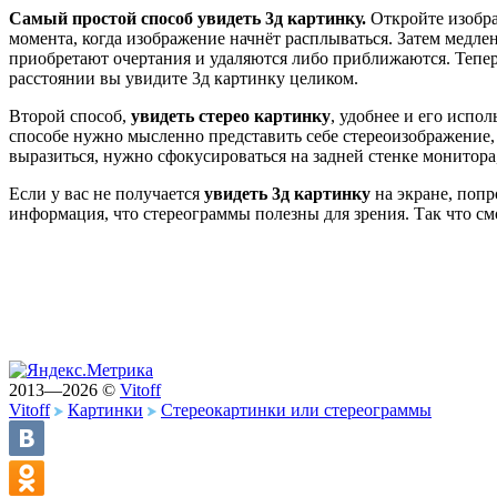
Самый простой способ увидеть 3д картинку.
Откройте изображ
момента, когда изображение начнёт расплываться. Затем медлен
приобретают очертания и удаляются либо приближаются. Теперь
расстоянии вы увидите 3д картинку целиком.
Второй способ,
увидеть стерео картинку
, удобнее и его испо
способе нужно мысленно представить себе стереоизображение, п
выразиться, нужно сфокусироваться на задней стенке монитора,
Если у вас не получается
увидеть 3д картинку
на экране, попро
информация, что стереограммы полезны для зрения. Так что смо
2013—2026 ©
Vitoff
Vitoff
Картинки
Стереокартинки или стереограммы