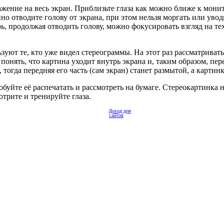
ение на весь экран. Приблизьте глаза как можно ближе к монито
но отводите голову от экрана, при этом нельзя моргать или уво
, продолжая отводить голову, можно фокусировать взгляд на тех
льзуют те, кто уже видел стереограммы. На этот раз рассматрива
онять, что картина уходит внутрь экрана и, таким образом, пере
 тогда передняя его часть (сам экран) станет размытой, а картин
буйте её распечатать и рассмотреть на бумаге. Стереокартинка н
трите и тренируйте глаза.
Доход для
сайтов