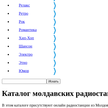
Релакс
Ретро
Рок
Романтика
Хип-Хоп
Шансон
Электро
Этно
Юмор
Каталог молдавских радиост
В этом каталоге присутствуют онлайн радиостанции из Молдовы