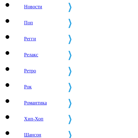
Новости
Поп
Регги
Релакс
Ретро
Рок
Романтика
Хип-Хоп
Шансон