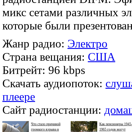
микс сетами различных э
которые были презентован
Жанр радио:
Электро
Страна вещания:
США
Битрейт:
96 kbps
Скачать аудиопоток:
слуш
плеере
Сайт радиостанции:
дома
Что стало причиной
Как пенсионеры 1945
громкого взрыва в
1965 годов могут