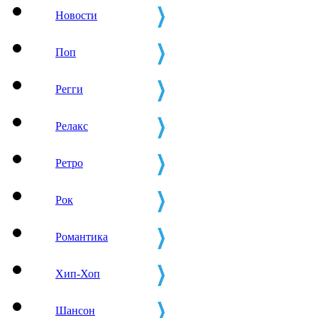
Новости
Поп
Регги
Релакс
Ретро
Рок
Романтика
Хип-Хоп
Шансон