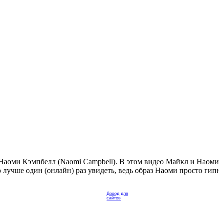
Наоми Кэмпбелл (Naomi Campbell). В этом видео Майкл и Наоми 
о лучше один (онлайн) раз увидеть, ведь образ Наоми просто ги
Доход для
сайтов