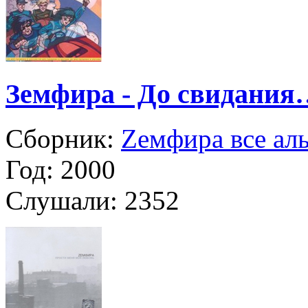
Земфира - До свидания…
Сборник:
Zемфира все ал
Год:
2000
Слушали:
2352