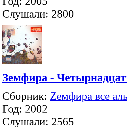
Год:
2005
Слушали:
2800
Земфира - Четырнадцат
Сборник:
Zемфира все ал
Год:
2002
Слушали:
2565