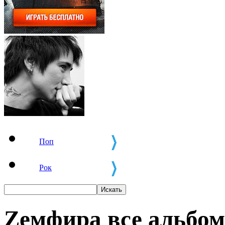
Поп
Рок
Zемфира все альбом