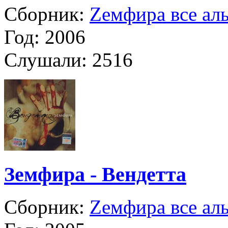
Сборник:
Zемфира все ал
Год:
2006
Слушали:
2516
Земфира - Вендетта
Сборник:
Zемфира все ал