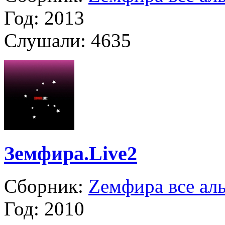
Год:
2013
Слушали:
4635
Земфира.Live2
Сборник:
Zемфира все ал
Год:
2010