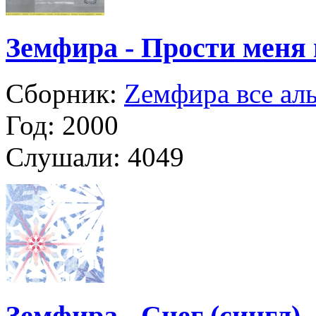
Земфира - Прости меня 
Сборник:
Zемфира все ал
Год:
2000
Слушали:
4049
Земфира - Снег (сингл)