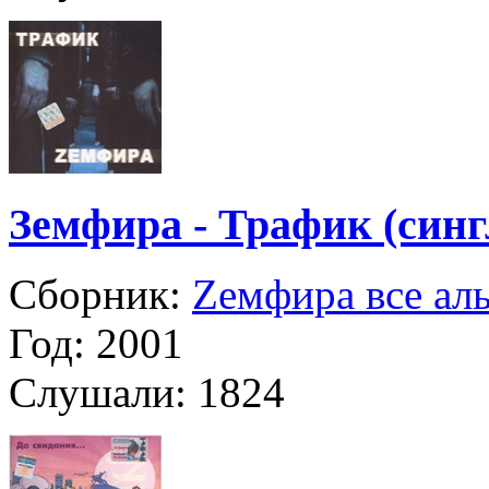
Земфира - Трафик (синг
Сборник:
Zемфира все ал
Год:
2001
Слушали:
1824