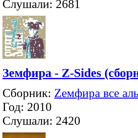
Слушали:
2681
Земфира - Z-Sides (сбор
Сборник:
Zемфира все ал
Год:
2010
Слушали:
2420