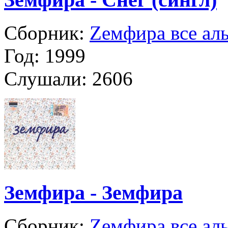
Сборник:
Zемфира все ал
Год:
1999
Слушали:
2606
Земфира - Земфира
Сборник:
Zемфира все ал