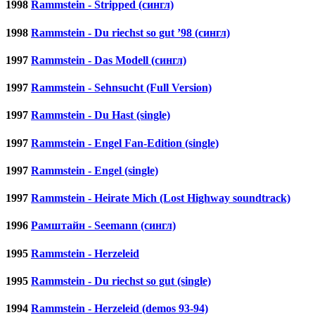
1998
Rammstein - Stripped (сингл)
1998
Rammstein - Du riechst so gut ’98 (сингл)
1997
Rammstein - Das Modell (сингл)
1997
Rammstein - Sehnsucht (Full Version)
1997
Rammstein - Du Hast (single)
1997
Rammstein - Engel Fan-Edition (single)
1997
Rammstein - Engel (single)
1997
Rammstein - Heirate Mich (Lost Highway soundtrack)
1996
Рамштайн - Seemann (сингл)
1995
Rammstein - Herzeleid
1995
Rammstein - Du riechst so gut (single)
1994
Rammstein - Herzeleid (demos 93-94)