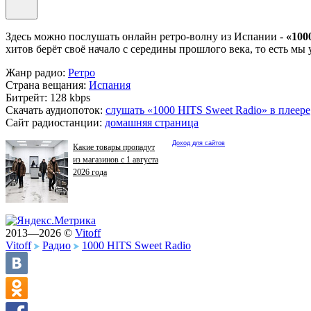
Здесь можно послушать онлайн ретро-волну из Испании -
«100
хитов берёт своё начало с середины прошлого века, то есть м
Жанр радио:
Ретро
Страна вещания:
Испания
Битрейт:
128 kbps
Скачать аудиопоток:
слушать «1000 HITS Sweet Radio» в плеере
Сайт радиостанции:
домашняя страница
Доход для сайтов
Какие товары пропадут
из магазинов с 1 августа
2026 года
2013—2026 ©
Vitoff
Vitoff
Радио
1000 HITS Sweet Radio