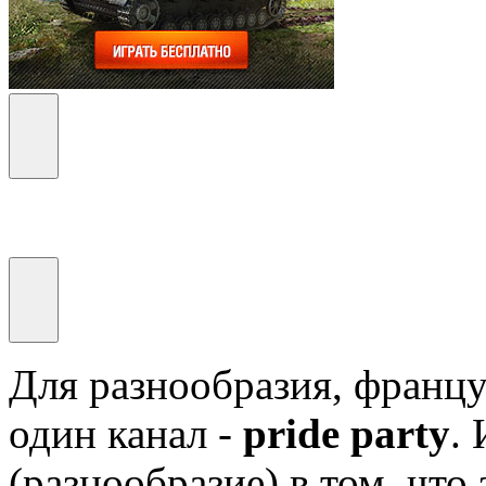
Для разнообразия, франц
один канал -
pride party
.
(разнообразие) в том, что