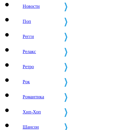
Новости
Поп
Регги
Релакс
Ретро
Рок
Романтика
Хип-Хоп
Шансон