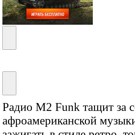
Радио M2 Funk тащит за
афроамериканской музыки
зажигать в стиле ретро, т