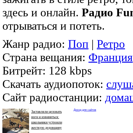
здесь и онлайн.
Радио Fu
отрываться и потеть.
Жанр радио:
Поп
|
Ретро
Страна вещания:
Франция
Битрейт:
128 kbps
Скачать аудиопоток:
слуш
Сайт радиостанции:
дома
Доход для сайтов
Заставляли целовать
ноги и извиняться:
школьники устроили
жесткую дедовщину