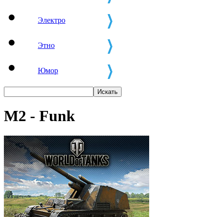
Электро
Этно
Юмор
M2 - Funk