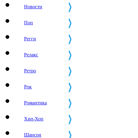
Новости
Поп
Регги
Релакс
Ретро
Рок
Романтика
Хип-Хоп
Шансон