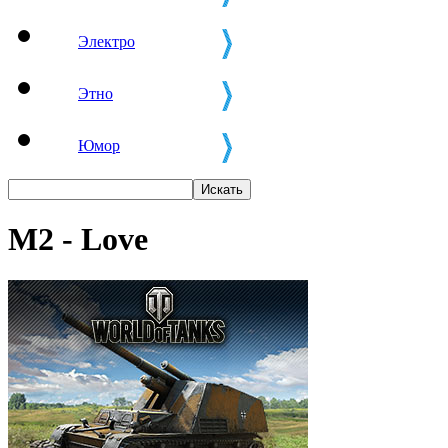
Электро
Этно
Юмор
M2 - Love