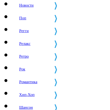
Новости
Поп
Регги
Релакс
Ретро
Рок
Романтика
Хип-Хоп
Шансон