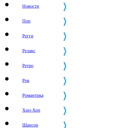
Новости
Поп
Регги
Релакс
Ретро
Рок
Романтика
Хип-Хоп
Шансон