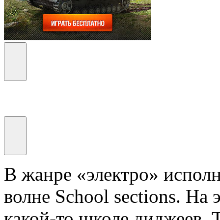
В жанре «электро» исполн
волне School sections. На
какой-то школе диджеев. 