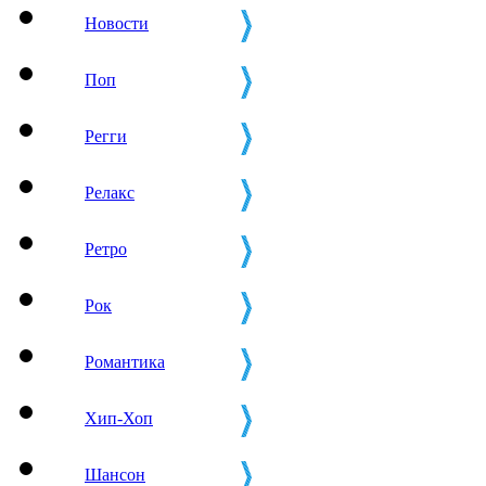
Новости
Поп
Регги
Релакс
Ретро
Рок
Романтика
Хип-Хоп
Шансон