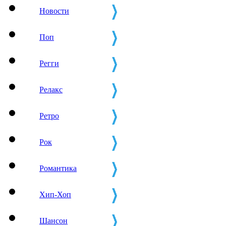
Новости
Поп
Регги
Релакс
Ретро
Рок
Романтика
Хип-Хоп
Шансон