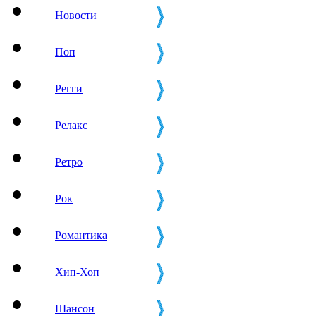
Новости
Поп
Регги
Релакс
Ретро
Рок
Романтика
Хип-Хоп
Шансон