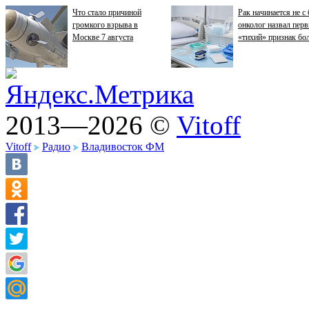
Что стало причиной
Рак начинается не с 
громкого взрыва в
онколог назвал пер
Москве 7 августа
«тихий» признак бо
2013—2026 ©
Vitoff
Vitoff
Радио
Владивосток ФМ