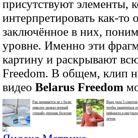
присутствуют элементы, к
интерпретировать как-то 
заключённое в них, пони
уровне. Именно эти фраг
картину и раскрывают всю
Freedom. В общем, клип н
видео
Belarus Freedom
мо
Рак начинается не с боли:
Врач дала 5 советов
онколог назвал первый
чтобы защититься о
«тихий» признак болезни
инфаркта и инсульта
летом