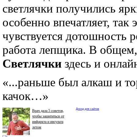
светлячки получились ярк
особенно впечатляет, так 
чувствуется дотошность р
работа лепщика. В общем,
Светлячки
здесь и онлай
«...раньше был алкаш и то
качок…»
Доход для сайтов
Врач дала 5 советов,
чтобы защититься от
инфаркта и инсульта
летом