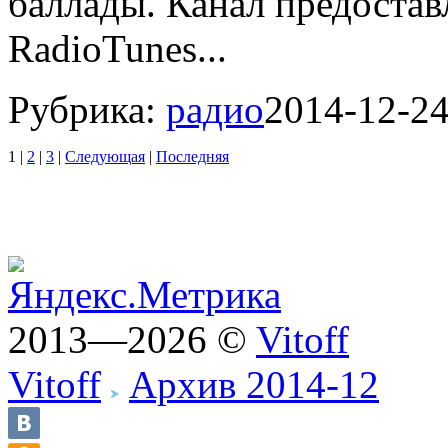
баллады. Канал предоста
RadioTunes...
Рубрика:
радио
2014-12-2
1
|
2
|
3
|
Следующая
|
Последняя
2013—2026 ©
Vitoff
Vitoff
Архив 2014-12