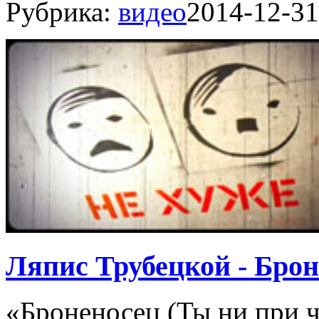
Рубрика:
видео
2014-12-31
Ляпис Трубецкой - Брон
«Броненосец (Ты ни при ч