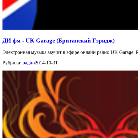
ДИ фм - UK Garage (Британский Гэридж)
Электронная музыка звучит в эфире онлайн радио UK Garage. 
Рубрика:
радио
2014-10-31