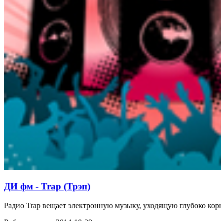
ДИ фм - Trap (Трэп)
Радио Trap вещает электронную музыку, уходящую глубоко кор